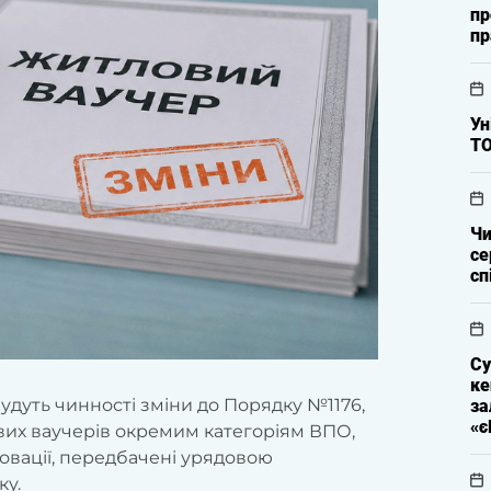
пр
пр
Ун
Т
Чи
се
сп
Су
ке
абудуть чинності зміни до Порядку №1176,
за
«є
их ваучерів окремим категоріям ВПО,
новації, передбачені урядовою
ку.