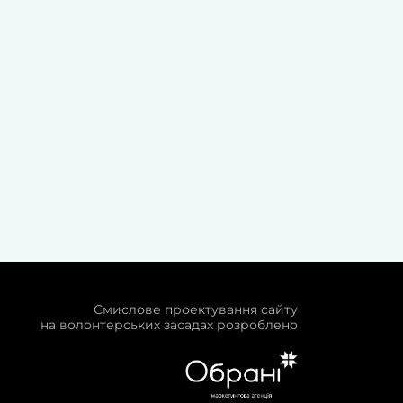
Смислове проектування сайту
на волонтерських засадах розроблено