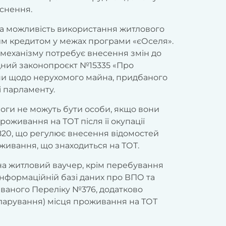
яснення.
 на можливість використання житлового
им кредитом у межах програми «єОселя».
 механізму потребує внесення змін до
ідний законопроєкт №15335 «Про
їни щодо нерухомого майна, придбаного
і парламенту.
оги не можуть бути особи, якщо вони
оживання на ТОТ після її окупації
820, що регулює внесення відомостей
живання, що знаходиться на ТОТ.
 на житловий ваучер, крім перебування
 інформаційній базі даних про ВПО та
званого Переліку №376, додатково
кларування) місця проживання на ТОТ