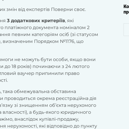
Ко
х змін від експертів Поверни своє.
пр
ння
3 додаткових критеріїв
, які
 платіжного документа номіналом 2
ння певним категоріям осіб (зі статусом
и), визначеним Порядком №1176, що
моги не можуть бути особи, якщо вони
іти до 18 років) починаючи з 24 лютого
житловий ваучер припинили право
сті.
ь, така обмежувальна обставина
ли проводиться окрема реєстраційна дія
в’язку зі знищенням об’єкта нерухомого
 власності), а будь-якого юридичного
жімо, внаслідок купівлі-продажу,
я нерухомості, які відповідно до пункту