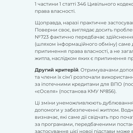
1 частини 1 статті 346 Цивільного коде
права власності.
Щоправда, наразі практичне застосуван
Поверни своє, виглядає досить пробл
№723 фактично передбачає здійсненн
(шляхом інформаційного обміну) саме
припинення права власності, а не зага
житла, наслідком яких є припинення пр
Другий критерій
. Отримувачами допо
та члени їх сім’ї розпочали використ
за іпотечними кредитами для ВПО (по
«єОселя» (постанова КМУ №856).
Ці зміни унеможливлюють дублювання
допомоги у забезпеченні житлом. Вод
визначає, які саме дії свідчать про п
за програмами, передбаченими постан
застосування цієї нової підстави може 