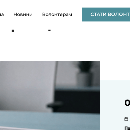
новлюються правила
на
Новини
Волонтерам
СТАТИ ВОЛОН
ерів: що зміниться
О
По