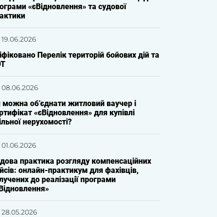
ограми «єВідновлення» та судової
актики
19.06.2026
іфіковано Перелік територій бойових дій та
ОТ
08.06.2026
 можна об’єднати житловий ваучер і
ртифікат «єВідновлення» для купівлі
ільної нерухомості?
01.06.2026
дова практика розгляду компенсаційних
йсів: онлайн-практикум для фахівців,
лучених до реалізації програми
Відновлення»
28.05.2026