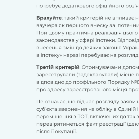
потребує додаткового офіційного роз’
Врахуйте
: такий критерій не впливає
ваучера як першого внеску за іпотечн
При цьому практична реалізація цього
законодавства у сфері іпотеки. Відпов
внесення змін до деяких законів Укра
в іпотеку» наразі перебуває на розгляд
Третій критерій
. Отримувачами допом
зареєстрували (задекларували) місце пр
відповідно до профільного Порядку №
про адресу зареєстрованого місця про
Це означає, що під час розгляду заяви
суб’єкта звернення на обліку в Єдиній
переміщення з ТОТ, включених до так 
перевірятиметься факт реєстрації (де
після її окупації.