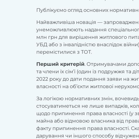
Публікуємо огляд основних нормативни
Найважливіша новація — запровадже
унеможливлюють надання спеціального
млн грн для вирішення житлового пита
УБД або з інвалідністю внаслідок війн
перемістилися з ТОТ.
Перший критерій
. Отримувачами допо
та члени їх сім’ї (один із подружжя та д
2022 року до дати подання заяви на 
власності на об’єкти житлової нерухомо
За логікою нормативних змін, вочевид
стосуватиметься не лише випадків, ко
щодо припинення права власності (у з
майна або відмовою власника від права
факту припинення права власності. Ска
дарування чи іншого способу відчуженн