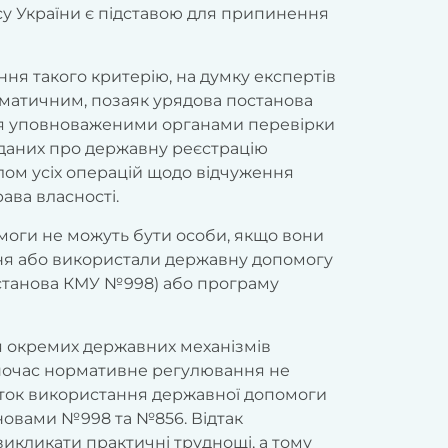
ксу України є підставою для припинення
ня такого критерію, на думку експертів
ематичним, позаяк урядова постанова
я уповноваженими органами перевірки
 даних про державну реєстрацію
лом усіх операцій щодо відчуження
ава власності.
моги не можуть бути особи, якщо вони
ання або використали державну допомогу
станова КМУ №998) або програму
 окремих державних механізмів
ночас нормативне регулювання не
очаток використання державної допомоги
овами №998 та №856. Відтак
викликати практичні труднощі, а тому