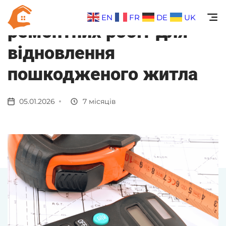
Нові показники вартості
EN
FR
DE
UK
ремонтних робіт для
відновлення
пошкодженого житла
05.01.2026
7 місяців