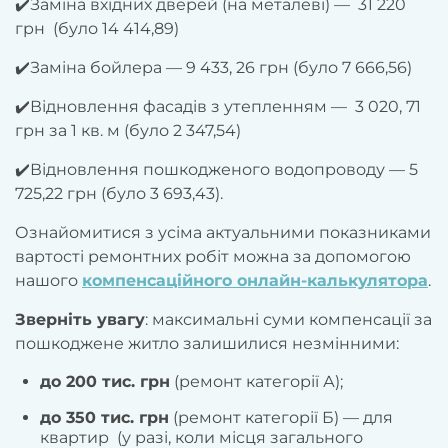
✔️Заміна вхідних дверей (на металеві) — 31 220
грн (було 14 414,89)
✔️Заміна бойлера — 9 433, 26 грн (було 7 666,56)
✔️Відновлення фасадів з утепленням — 3 020, 71
грн за 1 кв. м (було 2 347,54)
✔️Відновлення пошкодженого водопроводу — 5
725,22 грн (було 3 693,43).
Ознайомитися з усіма актуальними показниками
вартості ремонтних робіт можна за допомогою
нашого
компенсаційного онлайн-калькулятора
.
Зверніть увагу
: максимальні суми компенсації за
пошкоджене житло залишилися незмінними:
до 200 тис. грн
(ремонт категорії А);
до 350 тис. грн
(ремонт категорії Б) — для
квартир (у разі, коли місця загального